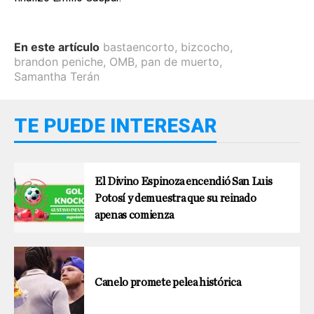
En este artículo
bastaencorto
,
bizcocho
,
brandon peniche
,
OMB
,
pan de muerto
,
Samantha Terán
TE PUEDE INTERESAR
El Divino Espinoza encendió San Luis
Potosí y demuestra que su reinado
apenas comienza
Canelo promete pelea histórica