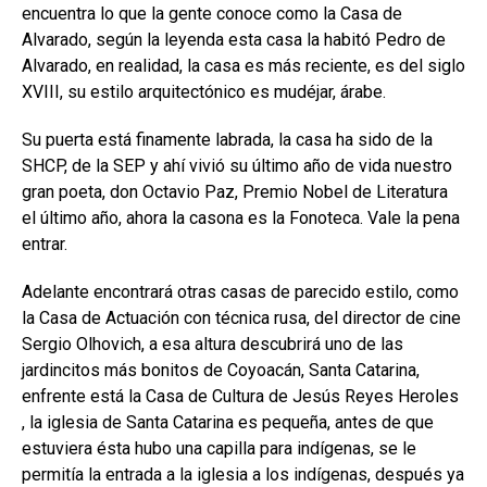
en­cuentra lo que la gente conoce como la Casa de
Alvarado, se­gún la leyenda esta casa la habitó Pedro de
Alvarado, en realidad, la casa es más reciente, es del siglo
XVIII, su estilo arquitectónico es mudéjar, árabe.
Su puerta está finamente labra­da, la casa ha sido de la
SHCP, de la SEP y ahí vivió su último año de vida nuestro
gran poeta, don Oc­tavio Paz, Premio Nobel de Litera­tura
el último año, ahora la casona es la Fonoteca. Vale la pena
entrar.
Adelante encontrará otras ca­sas de parecido estilo, como
la Ca­sa de Actuación con técnica rusa, del director de cine
Sergio Olho­vich, a esa altura descubrirá uno de las
jardincitos más bonitos de Coyoacán, Santa Catarina,
enfren­te está la Casa de Cultura de Je­sús Reyes Heroles
, la iglesia de Santa Catarina es pequeña, antes de que
estuviera ésta hubo una ca­pilla para indígenas, se le
permitía la entrada a la iglesia a los indíge­nas, después ya