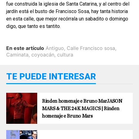
fue construida la iglesia de Santa Catarina, y al cen­tro del
jardín está el busto de Fran­cisco Sosa, hay tanta historia
en esta calle, que mejor recórrala un sabadito o domingo
digo, que tan­to es tantito.
En este artículo
Antiguo
,
Calle Francisco sosa
,
Caminata
,
coyoacán
,
cultura
TE PUEDE INTERESAR
Rinden homenaje e Bruno MarJASON
MARS & THE 24K MAGICS | Rinden
homenaje e Bruno Mars