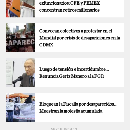
exfuncionarios; CFE y PEMEX
concentran retiros millonarios
Convocan colectivos a protestar en el
Mundial por crisis de desapariciones en la
CDMX
Luego de tensión e incertidumbre…
Renuncia Gertz Manero a la FGR
Bloquean la Fiscalía por desaparecidos…
Muestran la molestia acumulada
ADVERTISEMENT