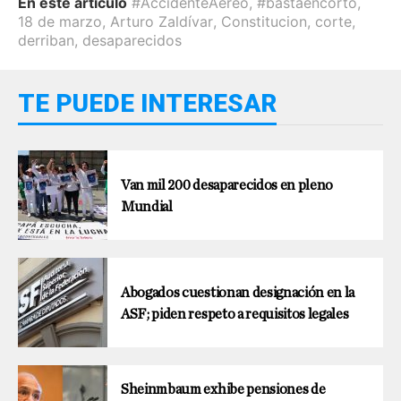
En este artículo
#AccidenteAéreo
,
#bastaencorto
,
18 de marzo
,
Arturo Zaldívar
,
Constitucion
,
corte
,
derriban
,
desaparecidos
TE PUEDE INTERESAR
Van mil 200 desaparecidos en pleno
Mundial
Abogados cuestionan designación en la
ASF; piden respeto a requisitos legales
Sheinmbaum exhibe pensiones de