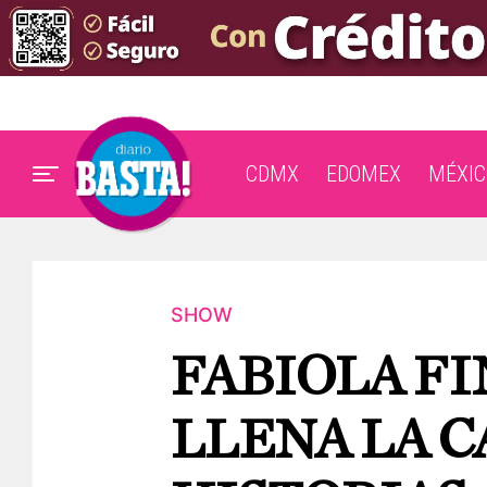
CDMX
EDOMEX
MÉXIC
SHOW
FABIOLA F
LLENA LA C