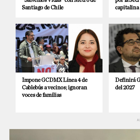
“Salvemos Vidas” con Metro de
por la Sec
Santiago de Chile
capitalina
Impone GCDMX Línea 4 de
Definirá 
Cablebús a vecinos; ignoran
del 2027
voces de familias
A