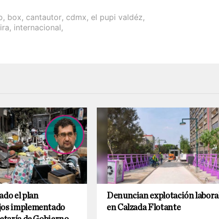
o
,
box
,
cantautor
,
cdmx
,
el pupi valdéz
,
ira
,
internacional
,
ado el plan
Denuncian explotación labora
jos implementado
en Calzada Flotante