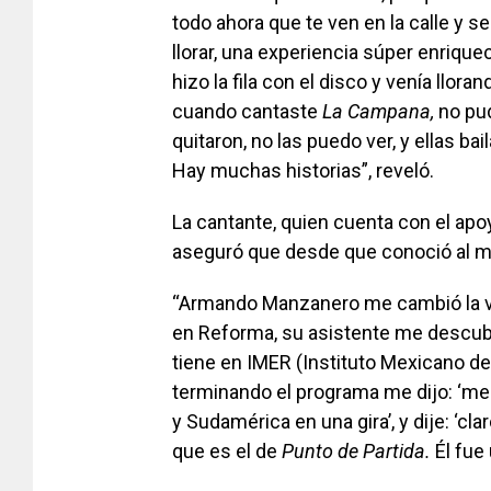
to­do ahora que te ven en la calle y
llorar, una ex­periencia súper enrique
hizo la fila con el dis­co y venía llor
cuando cantaste
La Campana,
no pud
quitaron, no las pue­do ver, y ellas ba
Hay muchas historias”, reveló.
La cantante, quien cuen­ta con el a
aseguró que desde que conoció al ma
“Armando Manzanero me cambió la vid
en Reforma, su asistente me des­cubri
tiene en IMER (Instituto Mexicano de
terminando el programa me dijo: ‘me
y Suda­mérica en una gira’, y dije: ‘c
que es el de
Pun­to de Partida.
Él fue