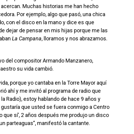
 se acercan. Muchas historias me han hecho
cedo­ra. Por ejemplo, algo que pasó, una chica
ando, con el disco en la mano y dice es que
e dejar de pensar en mis hijas por­que me las
ilaban
La Cam­pana
, lloramos y nos abrazamos.
poyo del compositor Armando Manzanero,
es­tro su vida cambió.
a, porque yo can­taba en la Torre Mayor aquí
ó ahí y me invitó al progra­ma de radio que
 la Radio), estoy hablando de hace 9 años y
 gustaría que usted se fuera conmigo a Centro
laro que sí’, 2 años después me pro­dujo un disco
 un partea­guas”, manifestó la cantante.