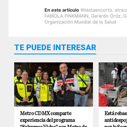
En este artículo
#bastaencorto
,
atrac
FABIOLA FINKMANN
,
Gerardo Ortíz
,
G
Organización Mundial de la Salud
TE PUEDE INTERESAR
Metro CDMX comparte
Está rebas
experiencia del programa
antidespo