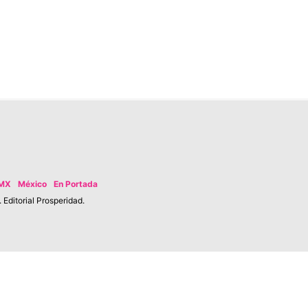
MX
México
En Portada
Editorial Prosperidad.