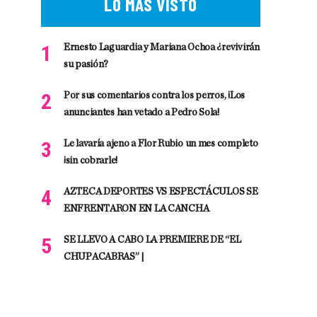
LO MÁS VISTO
Ernesto Laguardia y Mariana Ochoa ¿revivirán
su pasión?
Por sus comentarios contra los perros, ¡Los
anunciantes han vetado a Pedro Sola!
Le lavaría ajeno a Flor Rubio un mes completo
¡sin cobrarle!
AZTECA DEPORTES VS ESPECTÁCULOS SE
ENFRENTARON EN LA CANCHA
SE LLEVO A CABO LA PREMIERE DE “EL
CHUPACABRAS” |