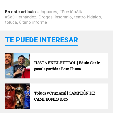
En este artículo
#Jaguares
,
#PresiónAlta
,
#SaúlHernández
,
Drogas
,
insomnio
,
teatro hidalgo
,
toluca
,
último informe
TE PUEDE INTERESAR
HASTA EN EL FUTBOL | Eduin Caz le
gana la partida a Peso Pluma
Toluca y Cruz Azul | CAMPEÓN DE
CAMPEONES 2026