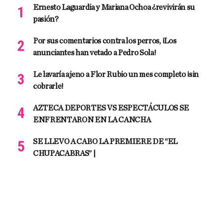
Ernesto Laguardia y Mariana Ochoa ¿revivirán su
pasión?
Por sus comentarios contra los perros, ¡Los
anunciantes han vetado a Pedro Sola!
Le lavaría ajeno a Flor Rubio un mes completo ¡sin
cobrarle!
AZTECA DEPORTES VS ESPECTÁCULOS SE
ENFRENTARON EN LA CANCHA
SE LLEVO A CABO LA PREMIERE DE “EL
CHUPACABRAS” |