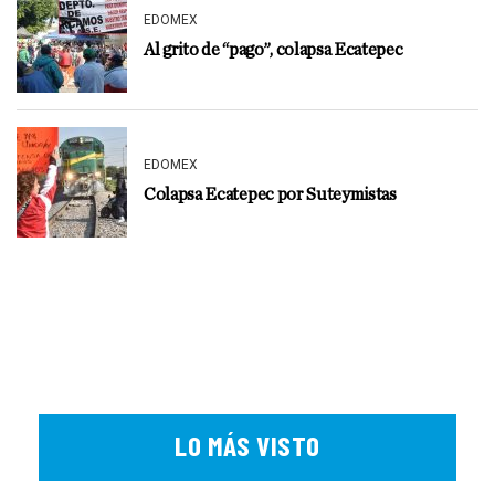
EDOMEX
Al grito de “pago”, colapsa Ecatepec
EDOMEX
Colapsa Ecatepec por Suteymistas
LO MÁS VISTO