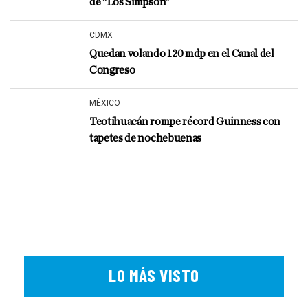
de “Los Simpson”
CDMX
Quedan volando 120 mdp en el Canal del
Congreso
MÉXICO
Teotihuacán rompe récord Guinness con
tapetes de nochebuenas
LO MÁS VISTO