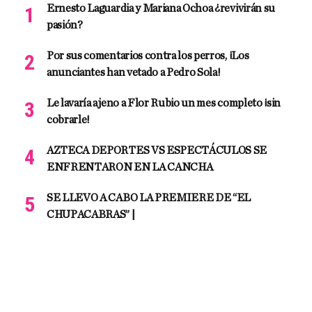
Ernesto Laguardia y Mariana Ochoa ¿revivirán su
pasión?
Por sus comentarios contra los perros, ¡Los
anunciantes han vetado a Pedro Sola!
Le lavaría ajeno a Flor Rubio un mes completo ¡sin
cobrarle!
AZTECA DEPORTES VS ESPECTÁCULOS SE
ENFRENTARON EN LA CANCHA
SE LLEVO A CABO LA PREMIERE DE “EL
CHUPACABRAS” |