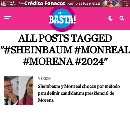
ALL POSTS TAGGED
"#SHEINBAUM #MONREAL
#MORENA #2024"
MÉXICO
Sheinbaum y Monreal chocan por método
para definir candidatura presidencial de
Morena