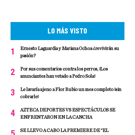
LO MÁS VISTO
Ernesto Laguardia y Mariana Ochoa ¿revivirán su
pasión?
Por sus comentarios contra los perros, ¡Los
anunciantes han vetado a Pedro Sola!
Le lavaría ajeno a Flor Rubio un mes completo ¡sin
cobrarle!
AZTECA DEPORTES VS ESPECTÁCULOS SE
ENFRENTARON EN LA CANCHA
SE LLEVO A CABO LA PREMIERE DE “EL