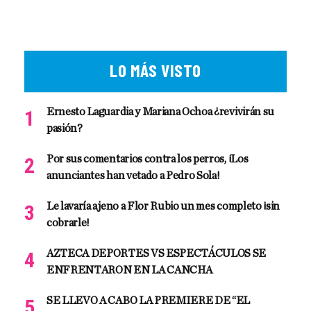
LO MÁS VISTO
Ernesto Laguardia y Mariana Ochoa ¿revivirán su
pasión?
Por sus comentarios contra los perros, ¡Los
anunciantes han vetado a Pedro Sola!
Le lavaría ajeno a Flor Rubio un mes completo ¡sin
cobrarle!
AZTECA DEPORTES VS ESPECTÁCULOS SE
ENFRENTARON EN LA CANCHA
SE LLEVO A CABO LA PREMIERE DE “EL