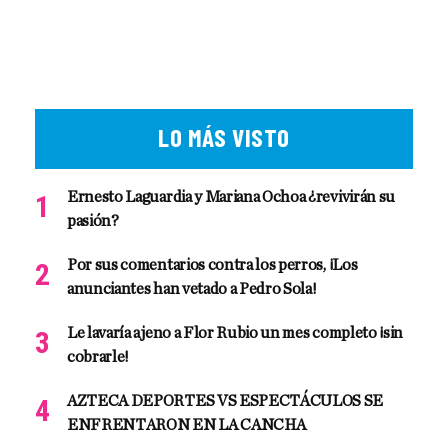
LO MÁS VISTO
Ernesto Laguardia y Mariana Ochoa ¿revivirán su
pasión?
Por sus comentarios contra los perros, ¡Los
anunciantes han vetado a Pedro Sola!
Le lavaría ajeno a Flor Rubio un mes completo ¡sin
cobrarle!
AZTECA DEPORTES VS ESPECTÁCULOS SE
ENFRENTARON EN LA CANCHA