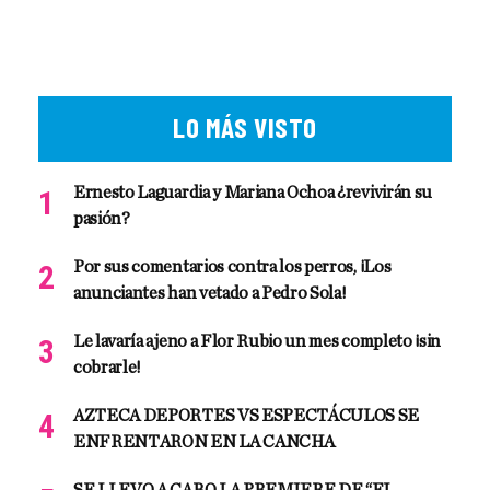
LO MÁS VISTO
Ernesto Laguardia y Mariana Ochoa ¿revivirán su
pasión?
Por sus comentarios contra los perros, ¡Los
anunciantes han vetado a Pedro Sola!
Le lavaría ajeno a Flor Rubio un mes completo ¡sin
cobrarle!
AZTECA DEPORTES VS ESPECTÁCULOS SE
ENFRENTARON EN LA CANCHA