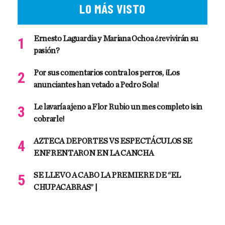
LO MÁS VISTO
Ernesto Laguardia y Mariana Ochoa ¿revivirán su
pasión?
Por sus comentarios contra los perros, ¡Los
anunciantes han vetado a Pedro Sola!
Le lavaría ajeno a Flor Rubio un mes completo ¡sin
cobrarle!
AZTECA DEPORTES VS ESPECTÁCULOS SE
ENFRENTARON EN LA CANCHA
SE LLEVO A CABO LA PREMIERE DE “EL
CHUPACABRAS” |