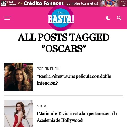
ALL POSTS TAGGED
"OSCARS"
POR FIN EL FIN
“Emilia Pérez”, ¿Una película con doble
intención?
SHOW
¡Marina de Tavira invitada a pertenecer a la
Academia de Hollywood!