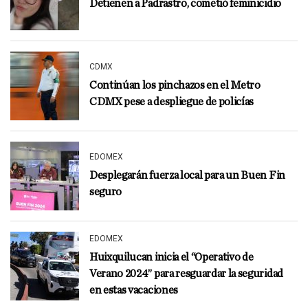
Detienen a Padrastro, cometió feminicidio
CDMX
Continúan los pinchazos en el Metro
CDMX pese a despliegue de policías
EDOMEX
Desplegarán fuerza local para un Buen Fin
seguro
EDOMEX
Huixquilucan inicia el “Operativo de
Verano 2024” para resguardar la seguridad
en estas vacaciones