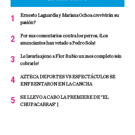
Ernesto Laguardia y Mariana Ochoa ¿revivirán su
pasión?
Por sus comentarios contra los perros, ¡Los
anunciantes han vetado a Pedro Sola!
Le lavaría ajeno a Flor Rubio un mes completo ¡sin
cobrarle!
AZTECA DEPORTES VS ESPECTÁCULOS SE
ENFRENTARON EN LA CANCHA
SE LLEVO A CABO LA PREMIERE DE “EL
CHUPACABRAS” |