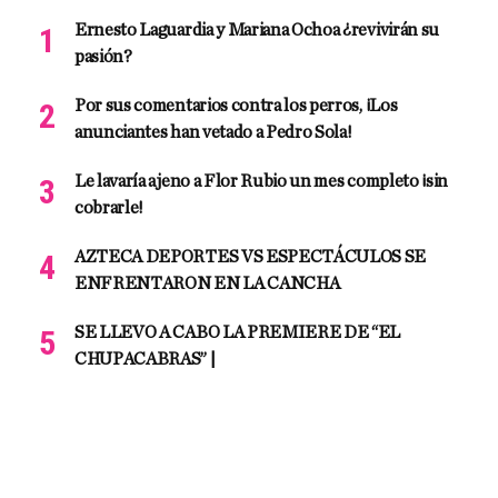
Ernesto Laguardia y Mariana Ochoa ¿revivirán su
pasión?
Por sus comentarios contra los perros, ¡Los
anunciantes han vetado a Pedro Sola!
Le lavaría ajeno a Flor Rubio un mes completo ¡sin
cobrarle!
AZTECA DEPORTES VS ESPECTÁCULOS SE
ENFRENTARON EN LA CANCHA
SE LLEVO A CABO LA PREMIERE DE “EL
CHUPACABRAS” |