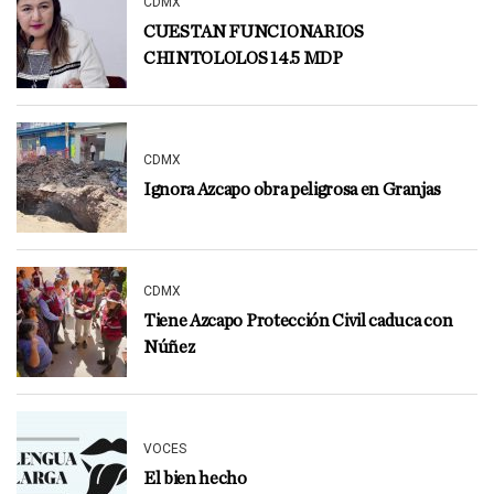
CDMX
CUESTAN FUNCIONARIOS
CHINTOLOLOS 14.5 MDP
CDMX
Ignora Azcapo obra peligrosa en Granjas
CDMX
Tiene Azcapo Protección Civil caduca con
Núñez
VOCES
El bien hecho