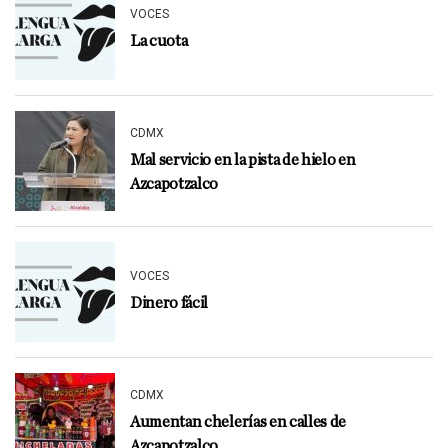
VOCES
La cuota
CDMX
Mal servicio en la pista de hielo en
Azcapotzalco
VOCES
Dinero fácil
CDMX
Aumentan chelerías en calles de
Azcapotzalco