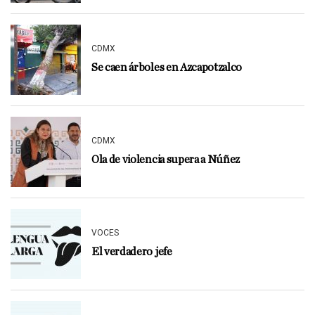
CDMX
Se caen árboles en Azcapotzalco
CDMX
Ola de violencia supera a Núñez
VOCES
El verdadero jefe