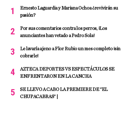
Ernesto Laguardia y Mariana Ochoa ¿revivirán su
pasión?
Por sus comentarios contra los perros, ¡Los
anunciantes han vetado a Pedro Sola!
Le lavaría ajeno a Flor Rubio un mes completo ¡sin
cobrarle!
AZTECA DEPORTES VS ESPECTÁCULOS SE
ENFRENTARON EN LA CANCHA
SE LLEVO A CABO LA PREMIERE DE “EL
CHUPACABRAS” |