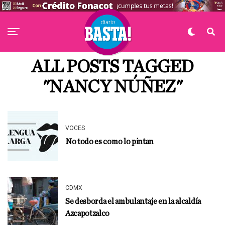
ALL POSTS TAGGED
"NANCY NÚÑEZ"
VOCES
No todo es como lo pintan
CDMX
Se desborda el ambulantaje en la alcaldía
Azcapotzalco