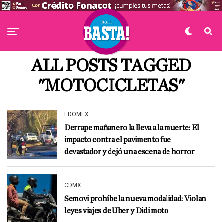
ALL POSTS TAGGED
"MOTOCICLETAS"
EDOMEX
Derrape mañanero la lleva a la muerte: El
impacto contra el pavimento fue
devastador y dejó una escena de horror
CDMX
Semovi prohíbe la nueva modalidad: Violan
leyes viajes de Uber y Didi moto