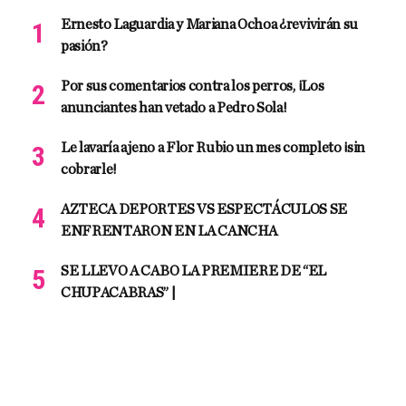
Ernesto Laguardia y Mariana Ochoa ¿revivirán su
pasión?
Por sus comentarios contra los perros, ¡Los
anunciantes han vetado a Pedro Sola!
Le lavaría ajeno a Flor Rubio un mes completo ¡sin
cobrarle!
AZTECA DEPORTES VS ESPECTÁCULOS SE
ENFRENTARON EN LA CANCHA
SE LLEVO A CABO LA PREMIERE DE “EL
CHUPACABRAS” |