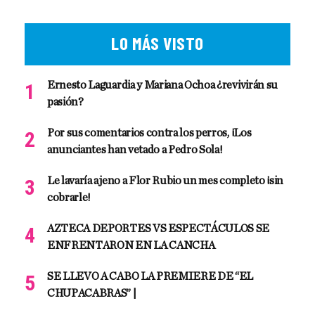
LO MÁS VISTO
Ernesto Laguardia y Mariana Ochoa ¿revivirán su
pasión?
Por sus comentarios contra los perros, ¡Los
anunciantes han vetado a Pedro Sola!
Le lavaría ajeno a Flor Rubio un mes completo ¡sin
cobrarle!
AZTECA DEPORTES VS ESPECTÁCULOS SE
ENFRENTARON EN LA CANCHA
SE LLEVO A CABO LA PREMIERE DE “EL
CHUPACABRAS” |