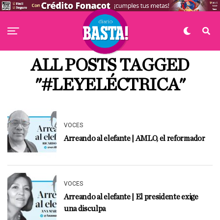
ALL POSTS TAGGED
"#LEYELÉCTRICA"
VOCES
Arreando al elefante | AMLO, el reformador
VOCES
Arreando al elefante | El presidente exige
una disculpa