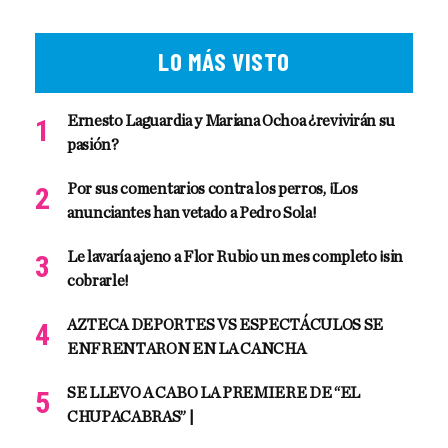
LO MÁS VISTO
Ernesto Laguardia y Mariana Ochoa ¿revivirán su
pasión?
Por sus comentarios contra los perros, ¡Los
anunciantes han vetado a Pedro Sola!
Le lavaría ajeno a Flor Rubio un mes completo ¡sin
cobrarle!
AZTECA DEPORTES VS ESPECTÁCULOS SE
ENFRENTARON EN LA CANCHA
SE LLEVO A CABO LA PREMIERE DE “EL
CHUPACABRAS” |