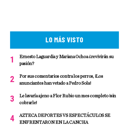
LO MÁS VISTO
Ernesto Laguardia y Mariana Ochoa ¿revivirán su
pasión?
Por sus comentarios contra los perros, ¡Los
anunciantes han vetado a Pedro Sola!
Le lavaría ajeno a Flor Rubio un mes completo ¡sin
cobrarle!
AZTECA DEPORTES VS ESPECTÁCULOS SE
ENFRENTARON EN LA CANCHA