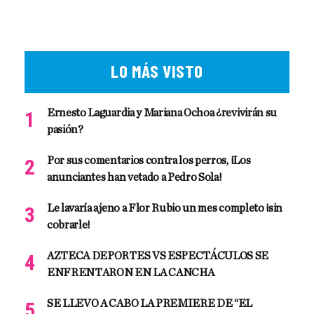
LO MÁS VISTO
Ernesto Laguardia y Mariana Ochoa ¿revivirán su
pasión?
Por sus comentarios contra los perros, ¡Los
anunciantes han vetado a Pedro Sola!
Le lavaría ajeno a Flor Rubio un mes completo ¡sin
cobrarle!
AZTECA DEPORTES VS ESPECTÁCULOS SE
ENFRENTARON EN LA CANCHA
SE LLEVO A CABO LA PREMIERE DE “EL