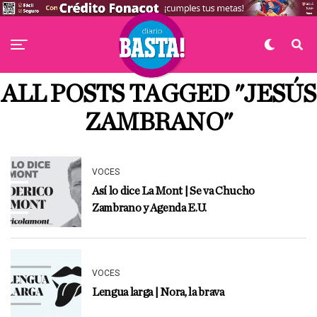
ALL POSTS TAGGED "JESÚS
ZAMBRANO"
VOCES
Así lo dice La Mont | Se va Chucho
Zambrano y Agenda E.U.
VOCES
Lengua larga | Nora, la brava