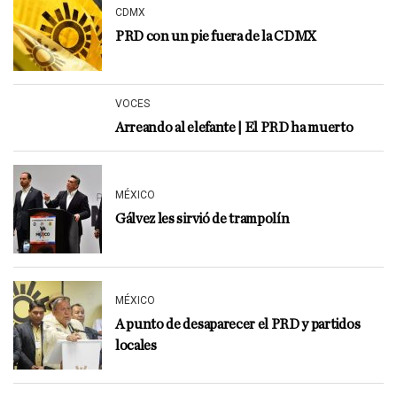
CDMX
PRD con un pie fuera de la CDMX
VOCES
Arreando al elefante | El PRD ha muerto
MÉXICO
Gálvez les sirvió de trampolín
MÉXICO
A punto de desaparecer el PRD y partidos
locales