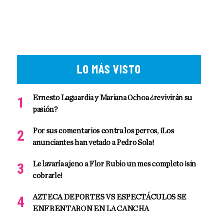
LO MÁS VISTO
Ernesto Laguardia y Mariana Ochoa ¿revivirán su
pasión?
Por sus comentarios contra los perros, ¡Los
anunciantes han vetado a Pedro Sola!
Le lavaría ajeno a Flor Rubio un mes completo ¡sin
cobrarle!
AZTECA DEPORTES VS ESPECTÁCULOS SE
ENFRENTARON EN LA CANCHA