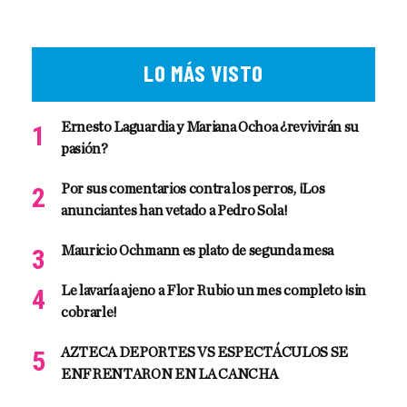
LO MÁS VISTO
Ernesto Laguardia y Mariana Ochoa ¿revivirán su
pasión?
Por sus comentarios contra los perros, ¡Los
anunciantes han vetado a Pedro Sola!
Mauricio Ochmann es plato de segunda mesa
Le lavaría ajeno a Flor Rubio un mes completo ¡sin
cobrarle!
AZTECA DEPORTES VS ESPECTÁCULOS SE
ENFRENTARON EN LA CANCHA