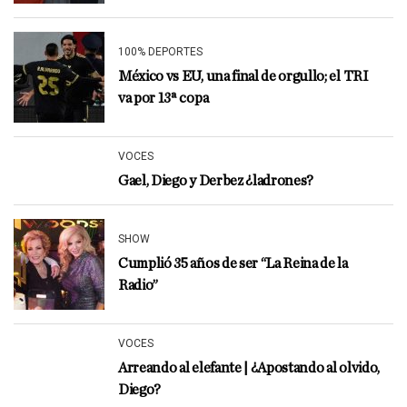
100% DEPORTES
México vs EU, una final de orgullo; el TRI
va por 13ª copa
VOCES
Gael, Diego y Derbez ¿ladrones?
SHOW
Cumplió 35 años de ser “La Reina de la
Radio”
VOCES
Arreando al elefante | ¿Apostando al olvido,
Diego?