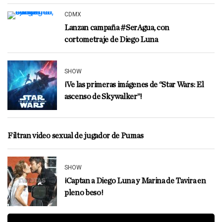
CDMX
Lanzan campaña #SerAgua, con
cortometraje de Diego Luna
SHOW
¡Ve las primeras imágenes de “Star Wars: El
ascenso de Skywalker”!
Filtran video sexual de jugador de Pumas
SHOW
¡Captan a Diego Luna y Marina de Tavira en
pleno beso!