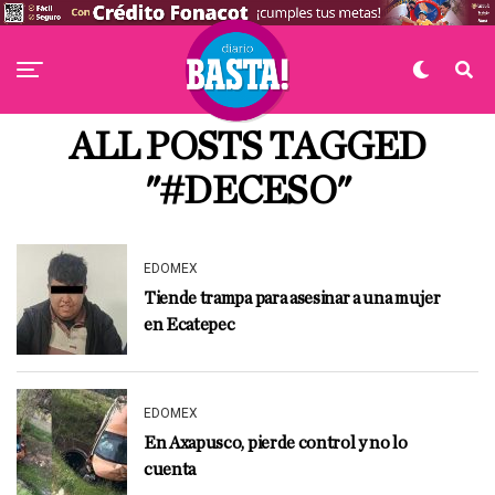
ALL POSTS TAGGED
"#DECESO"
EDOMEX
Tiende trampa para asesinar a una mujer
en Ecatepec
EDOMEX
En Axapusco, pierde control y no lo
cuenta