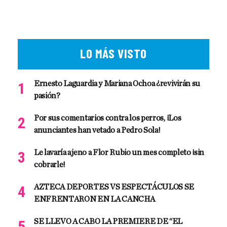
LO MÁS VISTO
Ernesto Laguardia y Mariana Ochoa ¿revivirán su
pasión?
Por sus comentarios contra los perros, ¡Los
anunciantes han vetado a Pedro Sola!
Le lavaría ajeno a Flor Rubio un mes completo ¡sin
cobrarle!
AZTECA DEPORTES VS ESPECTÁCULOS SE
ENFRENTARON EN LA CANCHA
SE LLEVO A CABO LA PREMIERE DE “EL