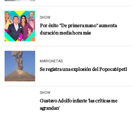
SHOW
Por éxito “De primera mano” aumenta
duración media hora más
MARIONETAS
Se registra una explosión del Popocatépetl
SHOW
Gustavo Adolfo infante ‘las críticas me
agrandan’