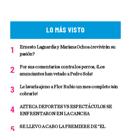
LO MÁS VISTO
Ernesto Laguardia y Mariana Ochoa ¿revivirán su
pasión?
Por sus comentarios contra los perros, ¡Los
anunciantes han vetado a Pedro Sola!
Le lavaría ajeno a Flor Rubio un mes completo ¡sin
cobrarle!
AZTECA DEPORTES VS ESPECTÁCULOS SE
ENFRENTARON EN LA CANCHA
SE LLEVO A CABO LA PREMIERE DE “EL