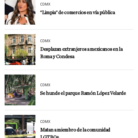
CDMX
“Limpia” de comercios en vía pública
CDMX
Desplazan extranjeros a mexicanos en la
Roma y Condesa
CDMX
Se hunde el parque Ramón López Velarde
CDMX
Matan a miembro de la comunidad
LGTBQ+