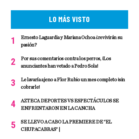
LO MÁS VISTO
Ernesto Laguardia y Mariana Ochoa ¿revivirán su
pasión?
Por sus comentarios contra los perros, ¡Los
anunciantes han vetado a Pedro Sola!
Le lavaría ajeno a Flor Rubio un mes completo ¡sin
cobrarle!
AZTECA DEPORTES VS ESPECTÁCULOS SE
ENFRENTARON EN LA CANCHA
SE LLEVO A CABO LA PREMIERE DE “EL
CHUPACABRAS” |