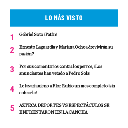
LO MÁS VISTO
Gabriel Soto ¡Patán!
Ernesto Laguardia y Mariana Ochoa ¿revivirán su
pasión?
Por sus comentarios contra los perros, ¡Los
anunciantes han vetado a Pedro Sola!
Le lavaría ajeno a Flor Rubio un mes completo ¡sin
cobrarle!
AZTECA DEPORTES VS ESPECTÁCULOS SE
ENFRENTARON EN LA CANCHA