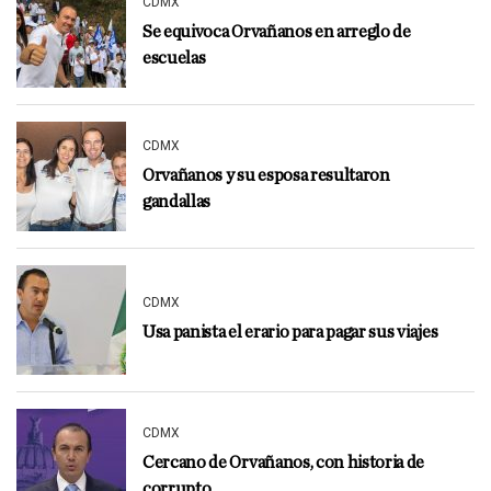
CDMX
Se equivoca Orvañanos en arreglo de
escuelas
CDMX
Orvañanos y su esposa resultaron
gandallas
CDMX
Usa panista el erario para pagar sus viajes
CDMX
Cercano de Orvañanos, con historia de
corrupto