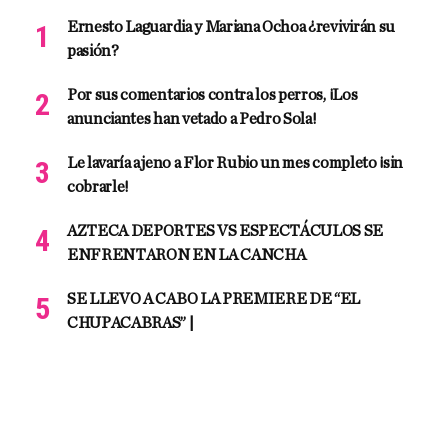
Ernesto Laguardia y Mariana Ochoa ¿revivirán su
pasión?
Por sus comentarios contra los perros, ¡Los
anunciantes han vetado a Pedro Sola!
Le lavaría ajeno a Flor Rubio un mes completo ¡sin
cobrarle!
AZTECA DEPORTES VS ESPECTÁCULOS SE
ENFRENTARON EN LA CANCHA
SE LLEVO A CABO LA PREMIERE DE “EL
CHUPACABRAS” |