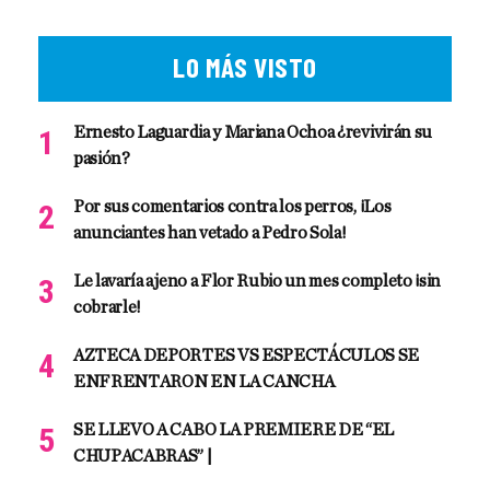
LO MÁS VISTO
Ernesto Laguardia y Mariana Ochoa ¿revivirán su
pasión?
Por sus comentarios contra los perros, ¡Los
anunciantes han vetado a Pedro Sola!
Le lavaría ajeno a Flor Rubio un mes completo ¡sin
cobrarle!
AZTECA DEPORTES VS ESPECTÁCULOS SE
ENFRENTARON EN LA CANCHA
SE LLEVO A CABO LA PREMIERE DE “EL
CHUPACABRAS” |