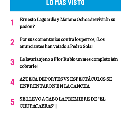
LO MÁS VISTO
Ernesto Laguardia y Mariana Ochoa ¿revivirán su
pasión?
Por sus comentarios contra los perros, ¡Los
anunciantes han vetado a Pedro Sola!
Le lavaría ajeno a Flor Rubio un mes completo ¡sin
cobrarle!
AZTECA DEPORTES VS ESPECTÁCULOS SE
ENFRENTARON EN LA CANCHA
SE LLEVO A CABO LA PREMIERE DE “EL
CHUPACABRAS” |