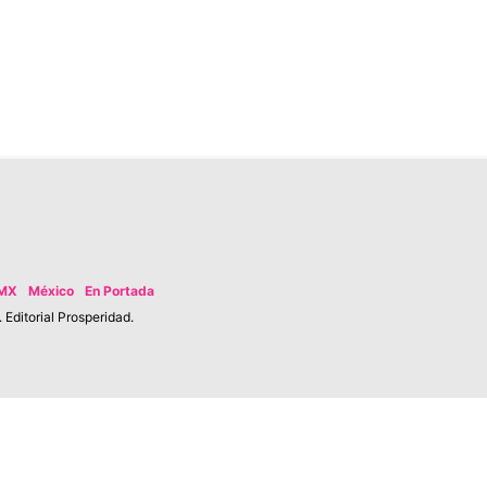
MX
México
En Portada
Editorial Prosperidad.