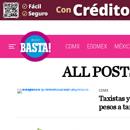
CDMX
EDOMEX
MÉXIC
ALL POST
CDMX
Taxistas 
pesos a ta