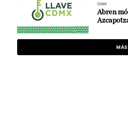
CDMX
Abren mód
Azcapotz
MÁS