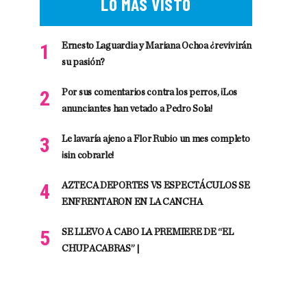
LO MÁS VISTO
Ernesto Laguardia y Mariana Ochoa ¿revivirán
su pasión?
Por sus comentarios contra los perros, ¡Los
anunciantes han vetado a Pedro Sola!
Le lavaría ajeno a Flor Rubio un mes completo
¡sin cobrarle!
AZTECA DEPORTES VS ESPECTÁCULOS SE
ENFRENTARON EN LA CANCHA
SE LLEVO A CABO LA PREMIERE DE “EL
CHUPACABRAS” |