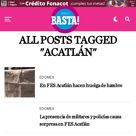
ALL POSTS TAGGED
"ACATLÁN"
EDOMEX
En FES Acatlán hacen huelga de hambre
EDOMEX
La presencia de militares y policías causa
sorpresa en FES Acatlán