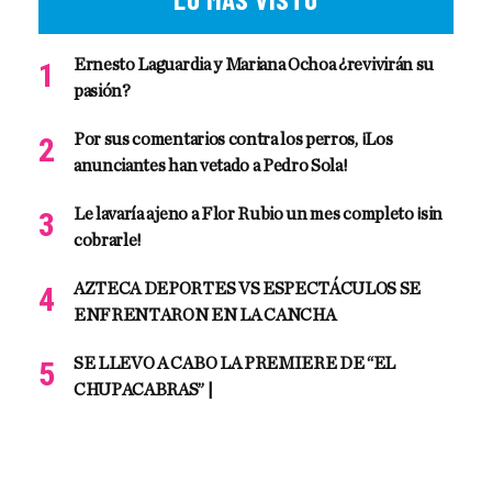
Ernesto Laguardia y Mariana Ochoa ¿revivirán su
pasión?
Por sus comentarios contra los perros, ¡Los
anunciantes han vetado a Pedro Sola!
Le lavaría ajeno a Flor Rubio un mes completo ¡sin
cobrarle!
AZTECA DEPORTES VS ESPECTÁCULOS SE
ENFRENTARON EN LA CANCHA
SE LLEVO A CABO LA PREMIERE DE “EL
CHUPACABRAS” |