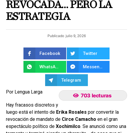
REVOCADA… PERO LA
ESTRATEGIA
Publicado
julio 9, 2026
Facebook
Twitter
WhatsApp
Messenger
Telegram
Por Lengua Larga
703 lecturas
Hay fracasos discretos y
luego está el intento de
Erika Rosales
por convertir la
revocación de mandato de
Circe Camacho
en el gran
espectáculo político de
Xochimilco
. Se anunció como una