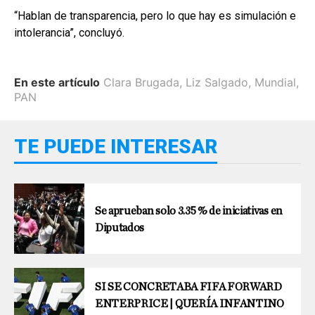
“Hablan de transparencia, pero lo que hay es simulación e
intolerancia”, concluyó.
En este artículo
Clara Brugada
,
Liz Salgado
,
Mundial
,
PAN
TE PUEDE INTERESAR
Se aprueban solo 3.35 % de iniciativas en
Diputados
SI SE CONCRETABA FIFA FORWARD
ENTERPRICE | QUERÍA INFANTINO