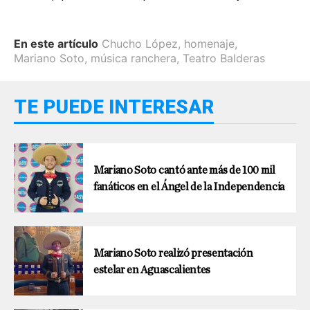
En este artículo
Chucho López
,
homenaje
,
Mariano Soto
,
música ranchera
,
Teatro Balderas
TE PUEDE INTERESAR
Mariano Soto cantó ante más de 100 mil
fanáticos en el Ángel de la Independencia
Mariano Soto realizó presentación
estelar en Aguascalientes