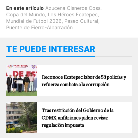
En este artículo
Azucena Cisneros Coss
,
Copa del Mundo
,
Los Héroes Ecatepec
,
Mundial de Futbol 2026
,
Paseo Cultural
,
Puente de Fierro-Albarradón
TE PUEDE INTERESAR
Reconoce Ecatepec labor de 53 policías y
refuerza combate a la corrupción
Tras restricción del Gobierno de la
CDMX, anfitriones piden revisar
regulación impuesta