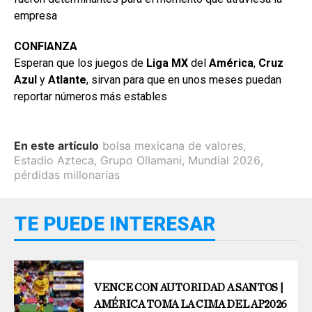
empresa
CONFIANZA
Esperan que los juegos de
Liga MX
del
América
,
Cruz
Azul
y
Atlante
, sirvan para que en unos meses puedan
reportar números más estables
En este artículo
bolsa mexicana de valores
,
Estadio Azteca
,
Grupo Ollamani
,
Mundial 2026
,
pérdidas millonarias
TE PUEDE INTERESAR
VENCE CON AUTORIDAD A SANTOS |
AMÉRICA TOMA LA CIMA DEL AP2026