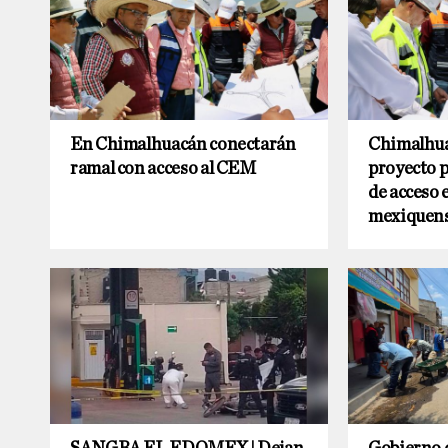
En Chimalhuacán conectarán
Chimalhua
ramal con acceso al CEM
proyecto p
de acceso e
mexiquen