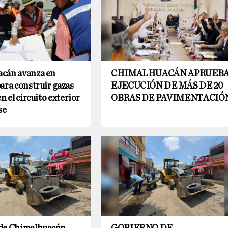
cán avanza en
CHIMALHUACÁN APRUEB
ara construir gazas
EJECUCIÓN DE MÁS DE 20
n el circuito exterior
OBRAS DE PAVIMENTACIÓ
se