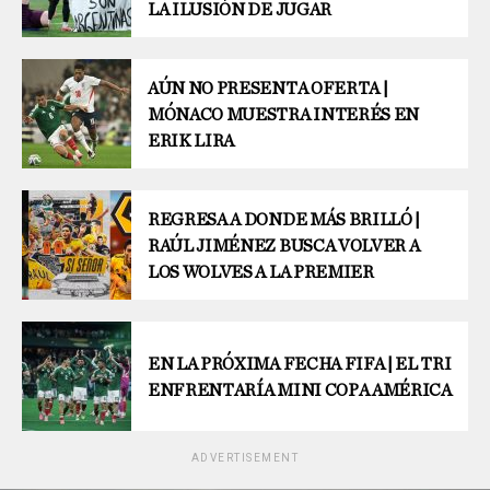
LA ILUSIÓN DE JUGAR
AÚN NO PRESENTA OFERTA |
MÓNACO MUESTRA INTERÉS EN
ERIK LIRA
REGRESA A DONDE MÁS BRILLÓ |
RAÚL JIMÉNEZ BUSCA VOLVER A
LOS WOLVES A LA PREMIER
EN LA PRÓXIMA FECHA FIFA | EL TRI
ENFRENTARÍA MINI COPA AMÉRICA
ADVERTISEMENT