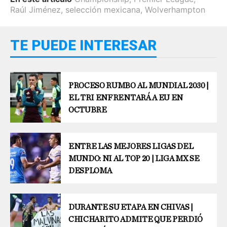
Raúl Jiménez
,
selección mexicana
,
Wolverhampton
TE PUEDE INTERESAR
PROCESO RUMBO AL MUNDIAL 2030 |
EL TRI ENFRENTARÁ A EU EN
OCTUBRE
ENTRE LAS MEJORES LIGAS DEL
MUNDO: NI AL TOP 20 | LIGA MX SE
DESPLOMA
DURANTE SU ETAPA EN CHIVAS |
CHICHARITO ADMITE QUE PERDIÓ