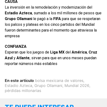
CAUSA
La inversión en la remodelación y modernización del
Estadio
Azteca
, sumado a los mil millones de pesos que
Grupo Ollamani
le pagó a la
FIFA
para que se respetaran
los palcos y plateas en los cinco partidos del Mundial
fueron determinantes para el momento que atraviesa la
empresa
CONFIANZA
Esperan que los juegos de
Liga MX
del
América
,
Cruz
Azul
y
Atlante
, sirvan para que en unos meses puedan
reportar números más estables
En este artículo
bolsa mexicana de valores
,
Estadio Azteca
,
Grupo Ollamani
,
Mundial 2026
,
pérdidas millonarias