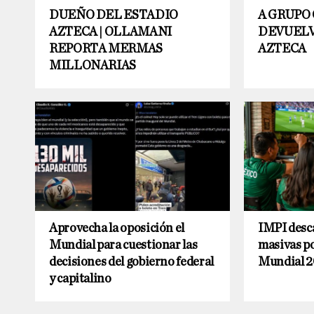
DUEÑO DEL ESTADIO
A GRUPO 
AZTECA | OLLAMANI
DEVUELV
REPORTA MERMAS
AZTECA
MILLONARIAS
Aprovecha la oposición el
IMPI desca
Mundial para cuestionar las
masivas po
decisiones del gobierno federal
Mundial 
y capitalino