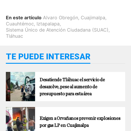
En este artículo
Alvaro Obregón
,
Cuajimalpa
,
Cuauhtémoc
,
Iztapalapa
,
Sistema Único de Atención Ciudadana (SUAC)
,
Tláhuac
TE PUEDE INTERESAR
Desatiende Tláhuac el servicio de
desazolve, pese al aumento de
presupuesto para esta área
Exigen a Orvañanos prevenir explosiones
por gas LP en Cuajimalpa