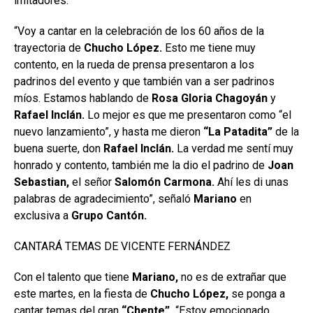
imitadores.
“Voy a cantar en la celebración de los 60 años de la
trayectoria de
Chucho López.
Esto me tiene muy
contento, en la rueda de prensa presentaron a los
padrinos del evento y que también van a ser padrinos
míos. Estamos hablando de
Rosa Gloria Chagoyán
y
Rafael Inclán.
Lo mejor es que me presentaron como “el
nuevo lanzamiento”, y hasta me dieron
“La Patadita”
de la
buena suerte, don
Rafael
Inclán.
La verdad me sentí muy
honrado y contento, también me la dio el padrino de
Joan
Sebastian,
el señor
Salomón Carmona.
Ahí les di unas
palabras de agradecimiento”, señaló
Mariano
en
exclusiva a
Grupo
Cantón.
CANTARÁ TEMAS DE VICENTE FERNÁNDEZ
Con el talento que tiene
Mariano,
no es de extrañar que
este martes, en la fiesta de
Chucho López,
se ponga a
cantar temas del gran
“Chente”.
“Estoy emocionado