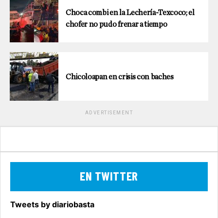
Choca combi en la Lechería-Texcoco; el
chofer no pudo frenar a tiempo
Chicoloapan en crisis con baches
ADVERTISEMENT
EN TWITTER
Tweets by diariobasta