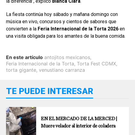
la diferencia”, explicó
Blanca Clara
.
La fiesta continúa hoy sábado y mañana domingo con
música en vivo, concursos y cientos de sabores que
convierten a la
Feria Internacional de la Torta 2026
en
una visita obligada para los amantes de la buena comida.
En este artículo
antojitos mexicanos
,
Feria Internacional de la Torta
,
Torta Fest CDMX
,
torta gigante
,
venustiano carranza
TE PUEDE INTERESAR
EN EL MERCADO DE LA MERCED |
Muere velador al interior de coladera