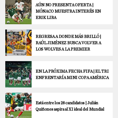
AÚN NO PRESENTA OFERTA |
MÓNACO MUESTRA INTERÉS EN
ERIK LIRA
REGRESA A DONDE MÁS BRILLÓ |
RAÚL JIMÉNEZ BUSCA VOLVER A
LOS WOLVES A LA PREMIER
EN LA PRÓXIMA FECHA FIFA | EL TRI
ENFRENTARÍA MINI COPA AMÉRICA
Está entre los 28 candidatos | Julián
Quiñones aspira al XI ideal del Mundial