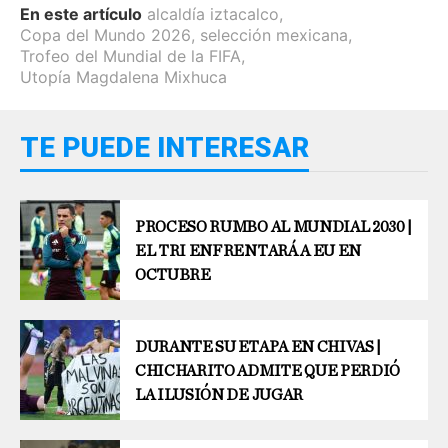
En este artículo
alcaldía iztacalco
,
Copa del Mundo 2026
,
selección mexicana
,
Trofeo del Mundial de la FIFA
,
Utopía Magdalena Mixhuca
TE PUEDE INTERESAR
PROCESO RUMBO AL MUNDIAL 2030 |
EL TRI ENFRENTARÁ A EU EN
OCTUBRE
DURANTE SU ETAPA EN CHIVAS |
CHICHARITO ADMITE QUE PERDIÓ
LA ILUSIÓN DE JUGAR