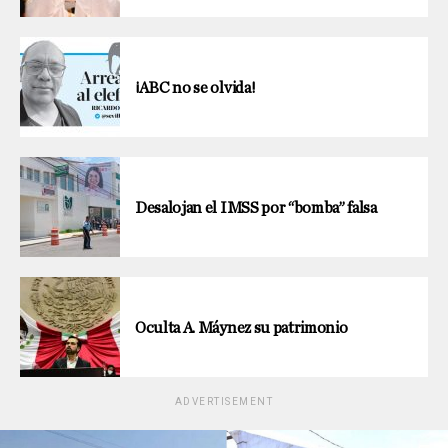
¡ABC no se olvida!
Desalojan el IMSS por “bomba” falsa
Oculta A. Máynez su patrimonio
ADVERTISEMENT