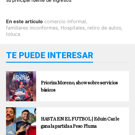
su principal fuente de ingresos.
En este artículo
comercio informal
,
familiares inconformes
,
Hospitales
,
retiro de autos
,
toluca
TE PUEDE INTERESAR
Prioriza Moreno, show sobre servicios
básicos
HASTA EN EL FUTBOL | Eduin Caz le
gana la partida a Peso Pluma